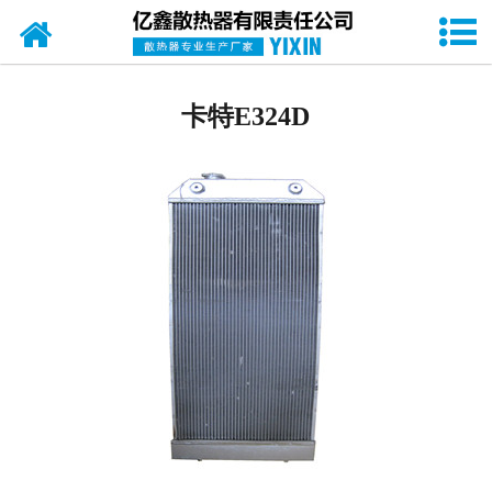
网站首页
工程机械水箱
卡特E324D
-
挖机水箱
-
装载机水箱
油散热器
发电机组水箱